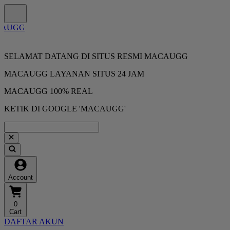
SELAMAT DATANG DI SITUS RESMI MACAUGG
MACAUGG LAYANAN SITUS 24 JAM
MACAUGG 100% REAL
KETIK DI GOOGLE 'MACAUGG'
Account
0
Cart
DAFTAR AKUN