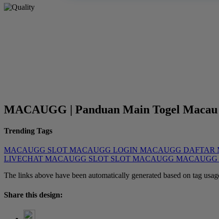
MACAUGG | Panduan Main Togel Macau 
Trending Tags
MACAUGG
SLOT
MACAUGG LOGIN
MACAUGG DAFTAR
LIVECHAT
MACAUGG SLOT
SLOT MACAUGG
MACAUGG 
The links above have been automatically generated based on tag usage
Share this design: