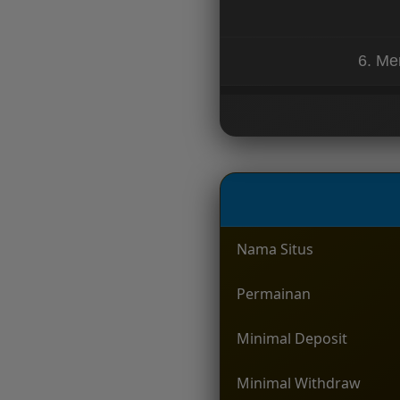
menarik, koleksi game 
yang nyaman.
Untuk mulai bermain d
6. Me
pendaftaran akun, lalu 
MACAUGG menjadi popul
yang lengkap, serta ko
permainan dengan lebi
Nama Situs
Permainan
Minimal Deposit
Minimal Withdraw