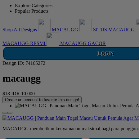
Explore Categories
Popular Products
Shop All Designs
MACAUGG
SITUS MACAUGG
MACAUGG RESMI
MACAUGG GACOR
LOGIN
Design ID: 74165272
macaugg
$18
IDR 10.000
Create an account to favorite this design!
MACAUGG memberikan kenyamanan maksimal bagi para pengguna