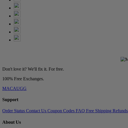
Don't love it? We'll fix it. For free.
100% Free Exchanges.
MACAUGG
Support
Order Status
Contact Us
Coupon Codes
FAQ
Free Shipping
Refunds
About Us