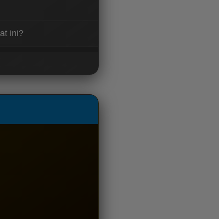
uk pengalaman bermain
ACAUGG, melakukan
t ini?
an yang tersedia.
n, pilihan permainan
 setiap putaran