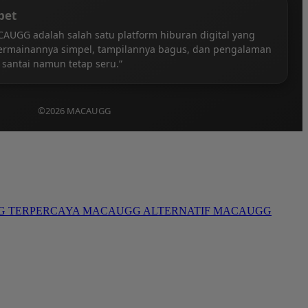
pet
AUGG adalah salah satu platform hiburan digital yang
 Permainannya simpel, tampilannya bagus, dan pengalaman
 santai namun tetap seru.”
©2026 MACAUGG
 TERPERCAYA
MACAUGG ALTERNATIF
MACAUGG