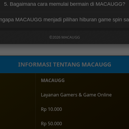
5. Bagaimana cara memulai bermain di MACAUGG?
spin yang beragam, serta sistem platform yang stabil unt
i MACAUGG, pengguna cukup mengunjungi situs resmi M
ngapa MACAUGG menjadi pilihan hiburan game spin saa
login ke dalam platform untuk menikmati berbagai permain
er karena menghadirkan pengalaman bermain yang moder
nsep hiburan yang santai sehingga pemain dapat menikmati
©2026 MACAUGG
h menyenangkan.
INFORMASI TENTANG MACAUGG
MACAUGG
Layanan Gamers & Game Online
Rp 10.000
Rp 50.000