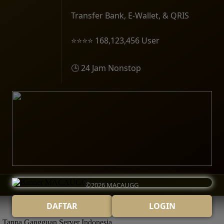
Transfer Bank, E-Wallet, & QRIS
⭐⭐⭐⭐ 168,123,456 User
🕒 24 Jam Nonstop
©2026 MACAUGG
DAFTAR
LOGIN
Tanpa Gangguan Server Indonesia