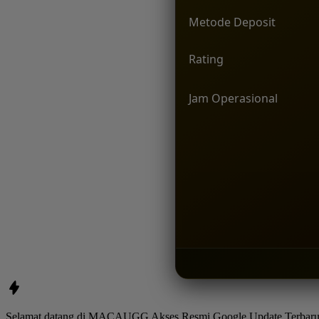
Metode Deposit
Rating
Jam Operasional
Selamat datang di MACAUGG Akses Resmi Google Update Terbaru 